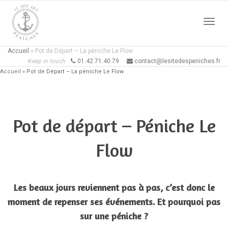
Active
Accueil
»
Pot de Départ – La péniche Le Flow
Keep in touch
01.42.71.40.79
contact@lesitedespeniches.fr
Accueil
»
Pot de Départ – La péniche Le Flow
naviga
Pot de départ – Péniche Le
Flow
Les beaux jours reviennent pas à pas, c’est donc le
moment de repenser ses événements. Et pourquoi pas
sur une péniche ?