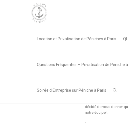
Accueil
»
TOP 5 : NOS MEILLEURES PÉNICHES NAVIGANTES
Accueil
»
TOP 5 : NOS MEILLEURES PÉNICHES NAVIGANTES
Location et Privatisation de Péniches à Paris
QU
TOP 5
Questions Fréquentes — Privatisation de Péniche à
NOS MEIL
Soirée d’Entreprise sur Péniche à Paris
Vous cherchez une péniche
autre événement ? Chez Ar
décidé de vous donner quel
notre équipe !
.