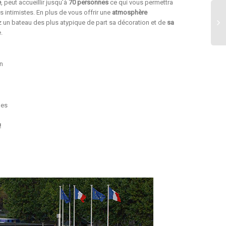
e
, peut accueillir jusqu’à
70 personnes
ce qui vous permettra
 intimistes. En plus de vous offrir une
atmosphère
z un bateau des plus atypique de part sa décoration et de
sa
.
ën
nes
!