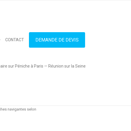
in touch
01.42.71.40.79
contact@lesitedespeniches.fr
DEMANDE DE DEVIS
CONTACT
ire sur Péniche à Paris — Réunion sur la Seine
TES
naires, galas ou tout
nts et donc nous avons
iches navigantes selon