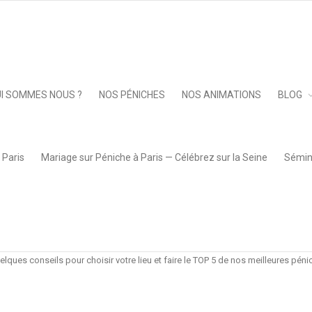
Keep 
I SOMMES NOUS ?
NOS PÉNICHES
NOS ANIMATIONS
BLOG
 Paris
Mariage sur Péniche à Paris — Célébrez sur la Seine
Sémina
LEURES PÉNICHES NAVIGAN
 navigante pour vos cocktails dînatoires, repas comité d’entreprise (CE), sémi
ea Box, nous avons l’habitude de trouver les lieux parfaits pour vos événeme
ques conseils pour choisir votre lieu et faire le TOP 5 de nos meilleures pén