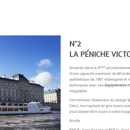
N°2
LA PÉNICHE VICT
ème
Amarrée dans le 4
arrondissement
d’une capacité maximum de 80 invité
authentique de 1987 redesignée et 
techniques avec ses
équipements 
inégalable.
Son intérieur chaleureux au design 
Déco, mur tapissé en gris souris ave
pour laisser libre cours à votre imag
Accès :
RER A : Gare de Lyon et RER C : Gare 