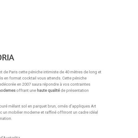
ORIA
 de Paris cette péniche intimiste de 40 mètres de long et
s en format cocktail vous attends.
Cette péniche
redécorée en 2007
saura répondre à vos contraintes
modernes
offrant une
haute qualité
de présentation
épuré mêlant sol en parquet brun,
ornés d’appliques Art
c un mobilier moderne et raffiné offriront un cadre idéal
ination.
d’Austerlitz