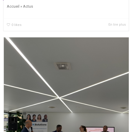
Accueil » Actus
En lire plus
0
likes