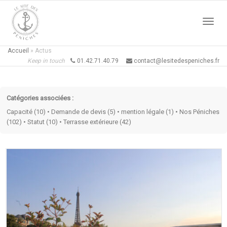
Active
Accueil
»
Actus
Keep in touch
01.42.71.40.79
contact@lesitedespeniches.fr
naviga
Catégories associées :
Capacité (10)
•
Demande de devis (5)
•
mention légale (1)
•
Nos Péniches
(102)
•
Statut (10)
•
Terrasse extérieure (42)