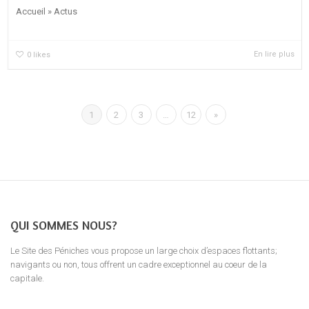
Accueil » Actus
En lire plus
0
likes
1
2
3
…
12
»
QUI SOMMES NOUS?
Le Site des Péniches vous propose un large choix d’espaces flottants;
navigants ou non, tous offrent un cadre exceptionnel au coeur de la
capitale.