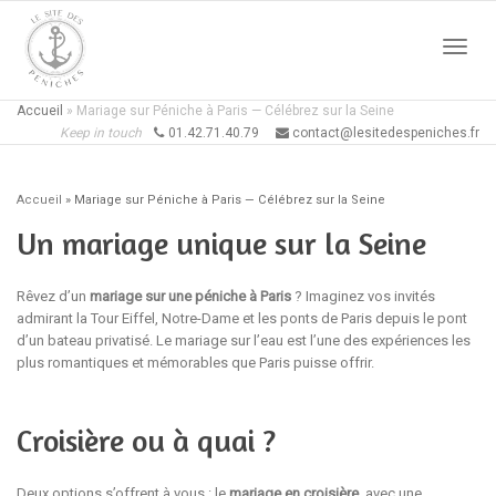
Active
Accueil
»
Mariage sur Péniche à Paris — Célébrez sur la Seine
Keep in touch
01.42.71.40.79
contact@lesitedespeniches.fr
naviga
Accueil
»
Mariage sur Péniche à Paris — Célébrez sur la Seine
Un mariage unique sur la Seine
Rêvez d’un
mariage sur une péniche à Paris
? Imaginez vos invités
admirant la Tour Eiffel, Notre-Dame et les ponts de Paris depuis le pont
d’un bateau privatisé. Le mariage sur l’eau est l’une des expériences les
plus romantiques et mémorables que Paris puisse offrir.
Croisière ou à quai ?
Deux options s’offrent à vous : le
mariage en croisière
, avec une