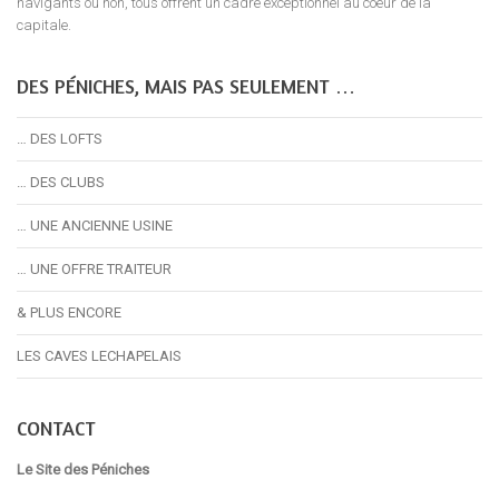
navigants ou non, tous offrent un cadre exceptionnel au coeur de la
capitale.
DES PÉNICHES, MAIS PAS SEULEMENT …
… DES LOFTS
… DES CLUBS
… UNE ANCIENNE USINE
… UNE OFFRE TRAITEUR
& PLUS ENCORE
LES CAVES LECHAPELAIS
CONTACT
Le Site des Péniches