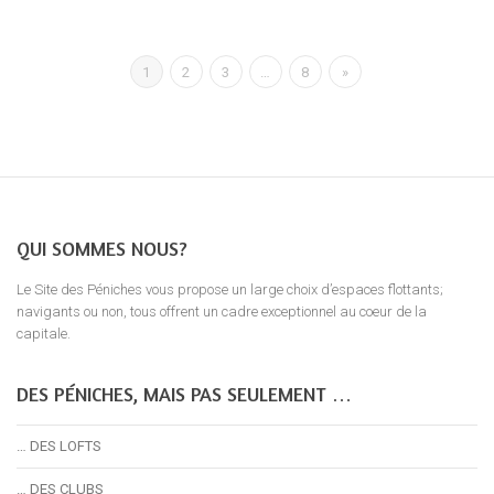
1
2
3
…
8
»
QUI SOMMES NOUS?
Le Site des Péniches vous propose un large choix d’espaces flottants;
navigants ou non, tous offrent un cadre exceptionnel au coeur de la
capitale.
DES PÉNICHES, MAIS PAS SEULEMENT …
… DES LOFTS
… DES CLUBS