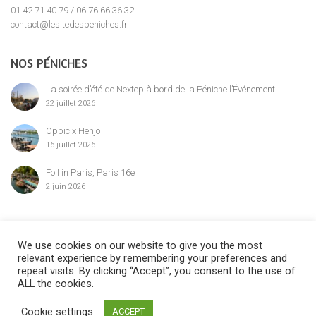
01.42.71.40.79 / 06 76 66 36 32
contact@lesitedespeniches.fr
NOS PÉNICHES
La soirée d’été de Nextep à bord de la Péniche l’Événement
22 juillet 2026
Oppic x Henjo
16 juillet 2026
Foil in Paris, Paris 16e
2 juin 2026
MENTION LÉGALE
We use cookies on our website to give you the most
relevant experience by remembering your preferences and
repeat visits. By clicking “Accept”, you consent to the use of
ALL the cookies.
©2024 Le Site des Péniches,
privatisation, location et réservation des
Cookie settings
ACCEPT