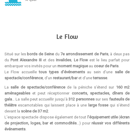
Le Flow
Situé sur les
bords de Seine
du
7e arrondissement de Paris
, à deux pas
du
Pont Alexandre III
et des
Invalides
,
Le Flow
est le lieu parfait pour
embarquer vos invités pour un
moment magique
au
coeur de Paris
.
Le Flow accueille
tous types d’événements
au sein d’une
salle de
spectacle/conférence
, d’un
restaurant/bar
et d’une
terrasse
.
La
salle de spectacle/conférence
de la péniche s’étend sur
160 m2
aménageables
et peut réceptionner
concerts, spectacles, dîners de
gala
… La salle peut accueillir jusqu’à
312 personnes
sur ses
fauteuils de
théâtre
escamotables qui laissent place à une
large fosse
qui s’étend
devant la
scène de 37 m2
.
L’espace spectacle dispose également de tout
l’équipement utile
(
écran
de projection, loges, bar et commodités
…) pour
réussir vos différents
événements
.