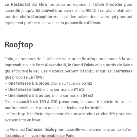
Le Restaurant du Flow
propose un espace à
l
‘
allure moderne
pour
accueillir jusqu’à
55 couverts
au sein de ses
90m2
. Les plats, élaborés
par des
chefs d’exception
vont ravir les palais des invités qui pourront
également profiter de la vue sur la
passerelle extérieure
.
Rooftop
Enfin, au sommet de la péniche se situe
le Rooftop
, un espace à la
vue
imprenable
sur le
Pont Alexandre III
,
le Grand Palais
et les
bords de Seine
qui entourent le lieu. Les visiteurs peuvent déambuler sur les
3 terrasses
que propose
Le Flow
:
–
Une terrasse à la proue
, d’une surface de
55 m2
–
Une terrasse haute
, d’une surface de
31 m2
–
Une dernière à la poupe
, d’une surface de
54 m2
D’une
capacité
de 150 à 210 personnes
, l’espace bénéficie de tout le
confort
nécéssaire pour accueillir idéalement les invités.
Le Rooftop bénéficie également d’un
auvent clos et chauffé
pour vos
événements en hiver.
Le Flow est
l’adresse idéale
pour accueillir vos événements au sein d’un
lieu unique
à la
vue imprenable sur Paris
.