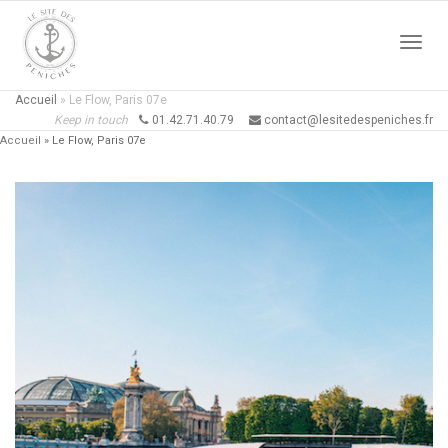
Active
Accueil
»
Le Flow, Paris 07e
Keep in touch
01.42.71.40.79
contact@lesitedespeniches.fr
Accueil
»
Le Flow, Paris 07e
naviga