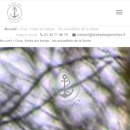
Active
Accueil
»
Crue, Voies sur berge… les actualités de la Seine
Keep in touch
01.42.71.40.79
contact@lesitedespeniches.fr
Accueil
»
Crue, Voies sur berge… les actualités de la Seine
naviga