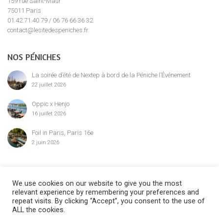
159 rue Saint-Maur
75011 Paris
01.42.71.40.79 / 06 76 66 36 32
contact@lesitedespeniches.fr
NOS PÉNICHES
La soirée d’été de Nextep à bord de la Péniche l’Événement
22 juillet 2026
Oppic x Henjo
16 juillet 2026
Foil in Paris, Paris 16e
2 juin 2026
MENTION LÉGALE
We use cookies on our website to give you the most
relevant experience by remembering your preferences and
repeat visits. By clicking “Accept”, you consent to the use of
ALL the cookies.