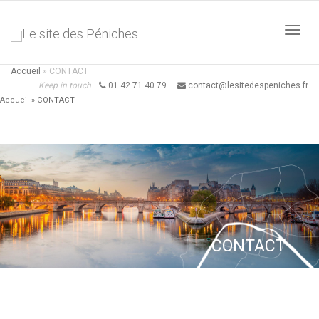
Active
Accueil
»
CONTACT
Keep in touch
01.42.71.40.79
contact@lesitedespeniches.fr
Accueil
»
CONTACT
naviga
CONTACT