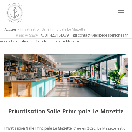
Active
Accueil
»
Privatisation Salle Principale Le Mazette
Keep in touch
01.42.71.40.79
contact@lesitedespeniches.fr
Accueil
»
Privatisation Salle Principale Le Mazette
naviga
Privatisation Salle Principale Le Mazette
Privatisation Salle Principale Le Mazette
. Crée en 2020, Le Mazette est un