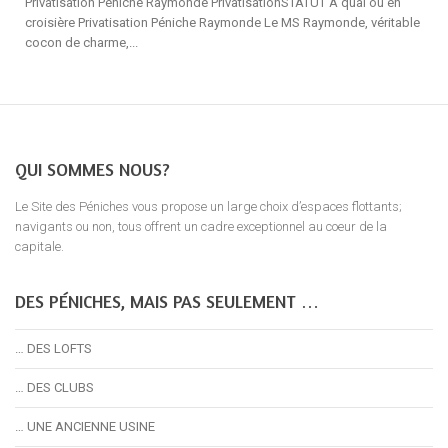
Privatisation Péniche Raymonde PrivatisationSTATUT À quai ou en
croisière Privatisation Péniche Raymonde Le MS Raymonde, véritable
cocon de charme,...
QUI SOMMES NOUS?
Le Site des Péniches vous propose un large choix d’espaces flottants;
navigants ou non, tous offrent un cadre exceptionnel au coeur de la
capitale.
DES PÉNICHES, MAIS PAS SEULEMENT …
… DES LOFTS
… DES CLUBS
… UNE ANCIENNE USINE