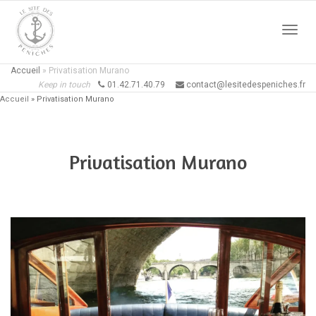
Active
Accueil
»
Privatisation Murano
Keep in touch
01.42.71.40.79
contact@lesitedespeniches.fr
Accueil
»
Privatisation Murano
naviga
Privatisation Murano