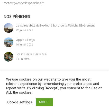
contact@lesitedespeniches.fr
NOS PÉNICHES
La soirée d’été de Nextep à bord de la Péniche l’Événement
22 juillet 2026
Oppic x Henjo
16 juillet 2026
Foil in Paris, Paris 16e
2 juin 2026
MENTION LÉGALE
We use cookies on our website to give you the most
relevant experience by remembering your preferences and
repeat visits. By clicking “Accept”, you consent to the use of
ALL the cookies.
©2024 Le Site des Péniches,
privatisation, location et réservation des
Cookie settings
ACCEPT
péniches parisiennes
Privatisation Péniche Paquebot
Privatisation Péniche Acajou