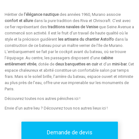
Héritier de
l’élégance nautique
des années 1960, Murano associe
confort et allure
dans la pure tradition des Riva et Chriscraft. C’est avec
ce fier représentant des
traditions navales de Venise
que Seine Avenue a
commencé son activité. Il est le fruit d’un travail de haute qualité où le
style et la précision guidèrent
les artisans du chantier Astolfo
dans la
construction de ce bateau pour un maître verrier de l’Ile de Murano.
L’embarquement se fait par le cockpit avant du bateau, où se trouve
l’équipage. Au centre, les passagers disposent d’une
cabine
entièrement vitrée
, dotée de
deux banquettes en cuir
et d’un
mini-bar.
Cet
espace chaleureux et abrité constitue un confortable salon par temps
frais. Mais si le soleil brille, l’arrière du bateau, espace ouvert et intimiste
au plus près de l’eau, offre une vue imprenable sur les monuments de
Paris.
Découvrez toutes nos autres péniches
ici
!
Envie d’un autre lieu ? Découvrez tous nos autres lieux
ici
!
Demande de devis