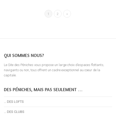
1
2
»
QUI SOMMES NOUS?
Le Site des Péniches vous propose un large choix d’espaces flottants;
navigants ou non, tous offrent un cadre exceptionnel au coeur de la
capitale.
DES PÉNICHES, MAIS PAS SEULEMENT …
… DES LOFTS
… DES CLUBS