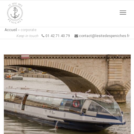
Active
Accueil
»
corporate
Keep in touch
01.42.71.40.79
contact@lesitedespeniches.fr
naviga