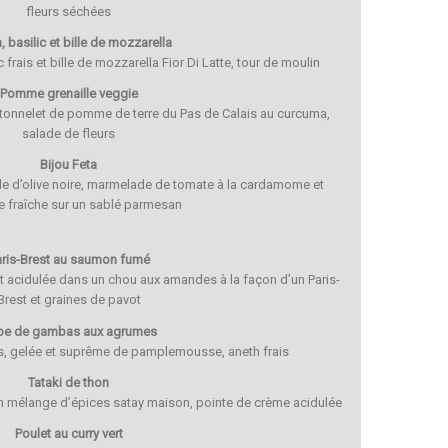
fleurs séchées
 basilic et bille de mozzarella
 frais et bille de mozzarella Fior Di Latte, tour de moulin
Pomme grenaille veggie
tonnelet de pomme de terre du Pas de Calais au curcuma,
salade de fleurs
Bijou Feta
elle d’olive noire, marmelade de tomate à la cardamome et
le fraîche sur un sablé parmesan
ris-Brest au saumon fumé
acidulée dans un chou aux amandes à la façon d’un Paris-
Brest et graines de pavot
be de gambas aux agrumes
, gelée et suprême de pamplemousse, aneth frais
Tataki de thon
n mélange d’épices satay maison, pointe de crème acidulée
Poulet au curry vert