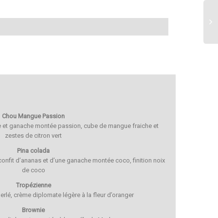
Chou Mangue Passion
 et ganache montée passion, cube de mangue fraiche et
zestes de citron vert
Pina colada
onfit d’ananas et d’une ganache montée coco, finition noix
de coco
Tropézienne
rlé, crème diplomate légère à la fleur d’oranger
Brownie