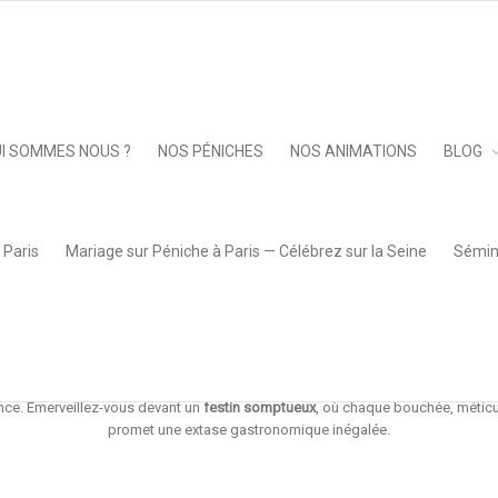
Keep 
I SOMMES NOUS ?
NOS PÉNICHES
NOS ANIMATIONS
BLOG
Cocktail Ultra 2024 – 20 pièce
 Paris
Mariage sur Péniche à Paris — Célébrez sur la Seine
Sémina
longez dans l’exquisité du
Cocktail Ultra 2024,
une symphonie envoûtante de s
éblouira vos sens et captivera votre palais.
ustatif
incomparable, où les délices chauds et frigorifiés, sucrés et salés, s’
nce. Émerveillez-vous devant un
festin somptueux
, où chaque bouchée, métic
promet une extase gastronomique inégalée.