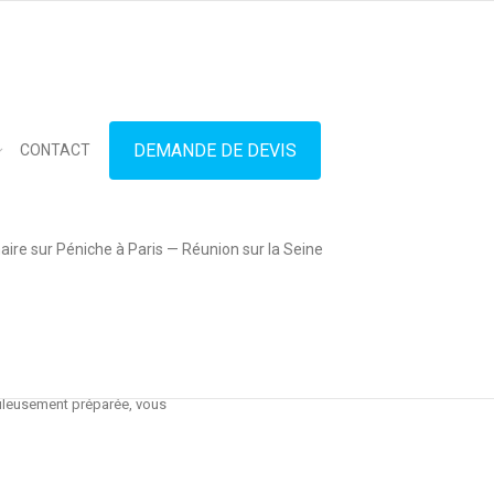
in touch
01.42.71.40.79
contact@lesitedespeniches.fr
DEMANDE DE DEVIS
CONTACT
s
ire sur Péniche à Paris — Réunion sur la Seine
aveurs éphémères qui
entrelacent dans un
ballet
uleusement préparée, vous