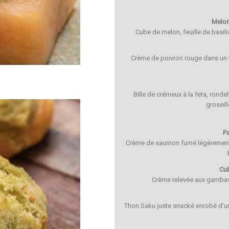
Melon,
Cube de melon, feuille de basilic
Crème de poivron rouge dans un 
Bille de crémeux à la feta, rond
groseil
Pa
Crème de saumon fumé légèrement 
Cu
Crème relevée aux gambas
Thon Saku juste snacké enrobé d’u