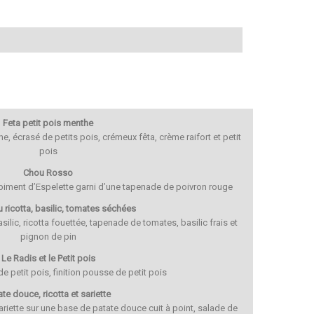
Feta petit pois menthe
e, écrasé de petits pois, crémeux fêta, crème raifort et petit
pois
Chou Rosso
piment d’Espelette garni d’une tapenade de poivron rouge
u ricotta, basilic, tomates séchées
ilic, ricotta fouettée, tapenade de tomates, basilic frais et
pignon de pin
Le Radis et le Petit pois
e petit pois, finition pousse de petit pois
ate douce, ricotta et sariette
sariette sur une base de patate douce cuit à point, salade de