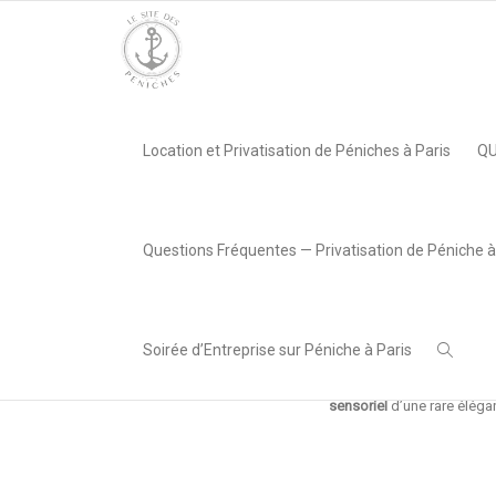
Accueil
»
Cocktail Ultra 2024 – 20 pièces
Accueil
»
Cocktail Ultra 2024 – 20 pièces
Location et Privatisation de Péniches à Paris
QU
Questions Fréquentes — Privatisation de Péniche à
Cocktail Ultra 2024.
P
Soirée d’Entreprise sur Péniche à Paris
Offrez-vous un
voyage g
sensoriel
d’une rare éléga