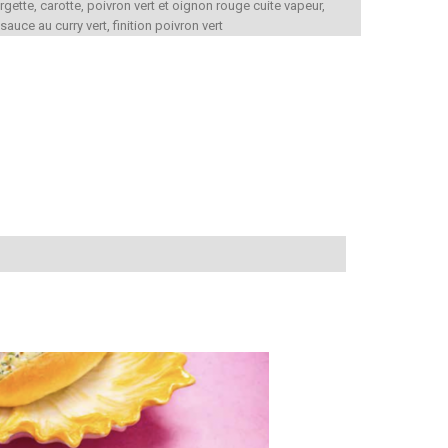
gette, carotte, poivron vert et oignon rouge cuite vapeur,
auce au curry vert, finition poivron vert