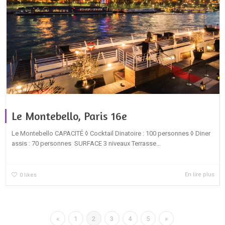
Le Montebello, Paris 16e
Le Montebello CAPACITÉ ◊ Cocktail Dinatoire : 100 personnes ◊ Diner
assis : 70 personnes SURFACE 3 niveaux Terrasse...
En lire plus
0
likes
«
1
2
3
4
5
»