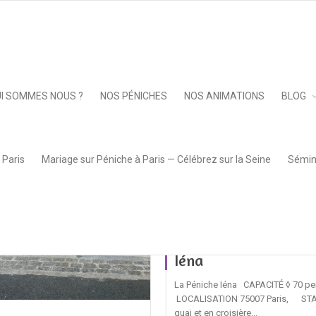
Keep 
I SOMMES NOUS ?
NOS PÉNICHES
NOS ANIMATIONS
BLOG
 Paris
Mariage sur Péniche à Paris — Célébrez sur la Seine
Sémina
Privatisation La Pén
Iéna
La Péniche Iéna CAPACITÉ ◊ 70 p
LOCALISATION 75007 Paris, ST
quai et en croisière...