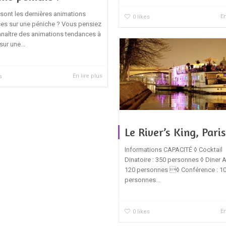
 sont les dernières animations
En
0
likes
es sur une péniche ? Vous pensiez
nnaître des animations tendances à
sur une...
En lire plus
s
Le River’s King, Pari
Informations CAPACITÉ ◊ Cocktail
Dinatoire : 350 personnes ◊ Diner A
120 personnes ◊ Conférence : 1
personnes...
En
0
likes