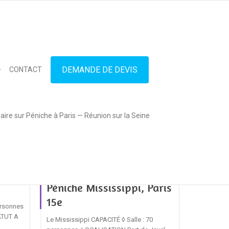
in touch
01.42.71.40.79
contact@lesitedespeniches.fr
DEMANDE DE DEVIS
CONTACT
ire sur Péniche à Paris — Réunion sur la Seine
iche
Péniche Mississippi, Paris
15e
ersonnes
ATUT A
Le Mississippi CAPACITÉ ◊ Salle : 70