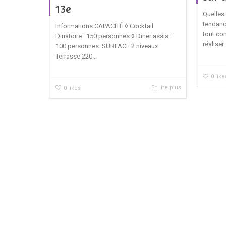
13e
Quelles
tendanc
Informations CAPACITÉ ◊ Cocktail
tout co
Dinatoire : 150 personnes ◊ Diner assis :
réaliser 
100 personnes SURFACE 2 niveaux
Terrasse 220...
0
like
En lire plus
0
likes