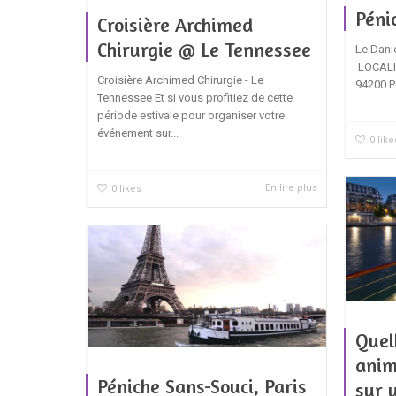
Péni
Croisière Archimed
Chirurgie @ Le Tennessee
Le Dani
LOCALI
Croisière Archimed Chirurgie - Le
94200 P
Tennessee Et si vous profitiez de cette
période estivale pour organiser votre
événement sur...
0
like
En lire plus
0
likes
Quel
anim
Péniche Sans-Souci, Paris
sur 