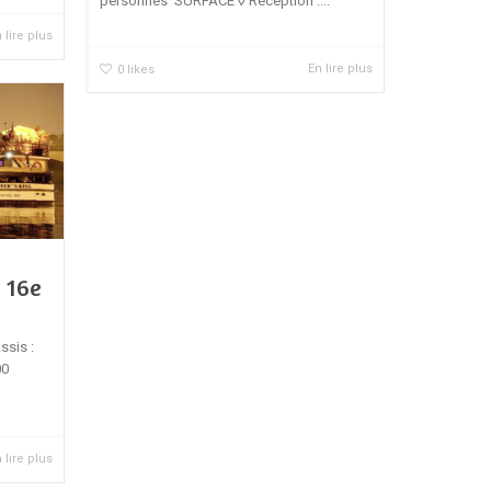
personnes SURFACE ◊ Réception :...
 lire plus
En lire plus
0
likes
s 16e
ssis :
00
 lire plus