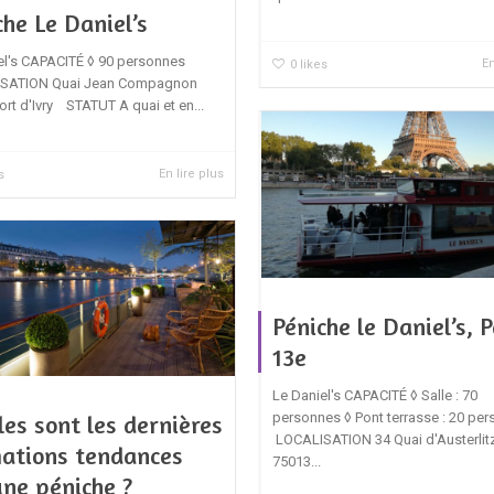
che Le Daniel’s
el's CAPACITÉ ◊ 90 personnes
En
0
likes
SATION Quai Jean Compagnon
ort d'Ivry STATUT A quai et en...
En lire plus
s
Péniche le Daniel’s, P
13e
Le Daniel's CAPACITÉ ◊ Salle : 70
personnes ◊ Pont terrasse : 20 pe
les sont les dernières
LOCALISATION 34 Quai d'Austerlit
ations tendances
75013...
une péniche ?