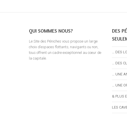
QUI SOMMES NOUS?
DES PÉ
SEULE
Le Site des Péniches vous propose un large
choix d’espaces flottants; navigants ou non,
… DES L
tous offrent un cadre exceptionnel au coeur de
la capitale.
… DES C
… UNE A
… UNE O
& PLUS 
LES CAV