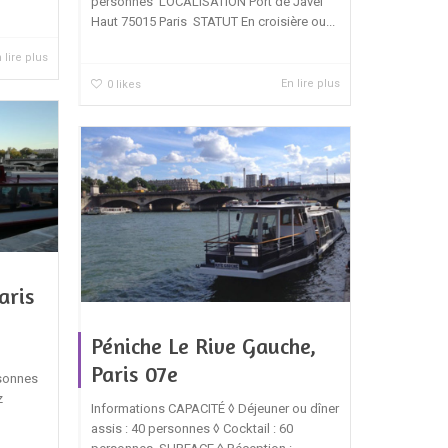
personnes LOCALISATION Port de Javel
Haut 75015 Paris STATUT En croisière ou...
 lire plus
En lire plus
0
likes
aris
Péniche Le Rive Gauche,
Paris 07e
rsonnes
z
Informations CAPACITÉ ◊ Déjeuner ou dîner
assis : 40 personnes ◊ Cocktail : 60