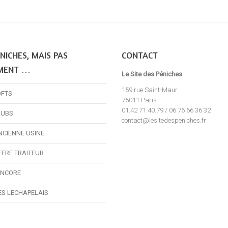
NICHES, MAIS PAS
CONTACT
MENT …
Le Site des Péniches
159 rue Saint-Maur
OFTS
75011 Paris
01.42.71.40.79 / 06 76 66 36 32
LUBS
contact@lesitedespeniches.fr
NCIENNE USINE
FFRE TRAITEUR
ENCORE
ES LECHAPELAIS