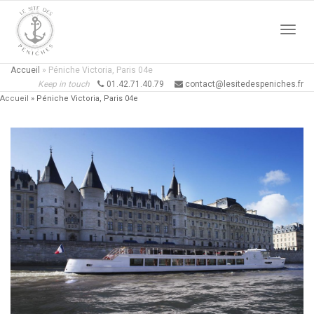
Active
Accueil
»
Péniche Victoria, Paris 04e
Keep in touch
01.42.71.40.79
contact@lesitedespeniches.fr
Accueil
»
Péniche Victoria, Paris 04e
naviga