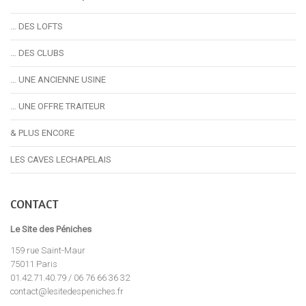
… DES LOFTS
… DES CLUBS
… UNE ANCIENNE USINE
… UNE OFFRE TRAITEUR
& PLUS ENCORE
LES CAVES LECHAPELAIS
CONTACT
Le Site des Péniches
159 rue Saint-Maur
75011 Paris
01.42.71.40.79 / 06 76 66 36 32
contact@lesitedespeniches.fr