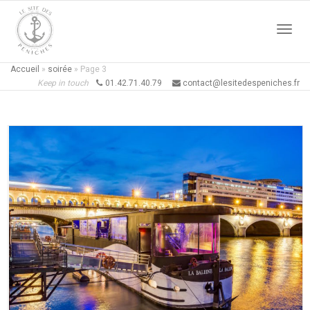
Active
Accueil
»
soirée
»
Page 3
Keep in touch
01.42.71.40.79
contact@lesitedespeniches.fr
naviga