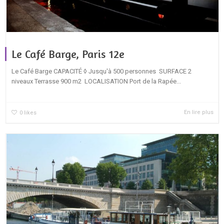
Le Café Barge, Paris 12e
Le Café Barge CAPACITÉ ◊ Jusqu'à 500 personnes SURFACE 2
niveaux Terrasse 900 m2 LOCALISATION Port de la Rapée...
En lire plus
0
likes