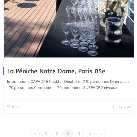
La Péniche Notre Dame, Paris 05e
Informations CAPACITÉ Cocktail Dinatoire : 240 personnes Diner assis
: 70 personnes Conférence : 70 personnes SURFACE 2 niveaux...
En lire plus
0
likes
«
1
2
3
4
5
»