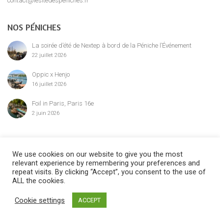
contact@lesitedespeniches.fr
NOS PÉNICHES
La soirée d’été de Nextep à bord de la Péniche l’Événement
22 juillet 2026
Oppic x Henjo
16 juillet 2026
Foil in Paris, Paris 16e
2 juin 2026
MENTION LÉGALE
We use cookies on our website to give you the most
relevant experience by remembering your preferences and
repeat visits. By clicking “Accept”, you consent to the use of
ALL the cookies.
©2024 Le Site des Péniches,
privatisation, location et réservation des
Cookie settings
ACCEPT
péniches parisiennes