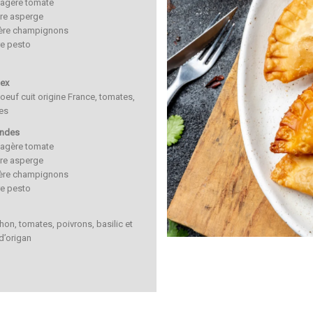
magère tomate
ère asperge
gère champignons
e pesto
ex
oeuf cuit origine France, tomates,
es
andes
magère tomate
ère asperge
gère champignons
e pesto
hon, tomates, poivrons, basilic et
d’origan