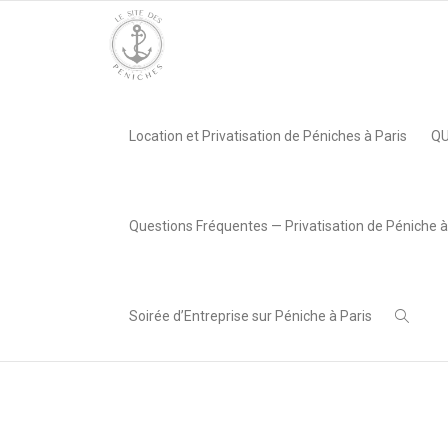
Accueil
»
Cocktail Papilles 2024
Accueil
»
Cocktail Papilles 2024
Location et Privatisation de Péniches à Paris
QU
Questions Fréquentes — Privatisation de Péniche à
Savourez le
Cocktail 
Soirée d’Entreprise sur Péniche à Paris
Des
gourmandises chau