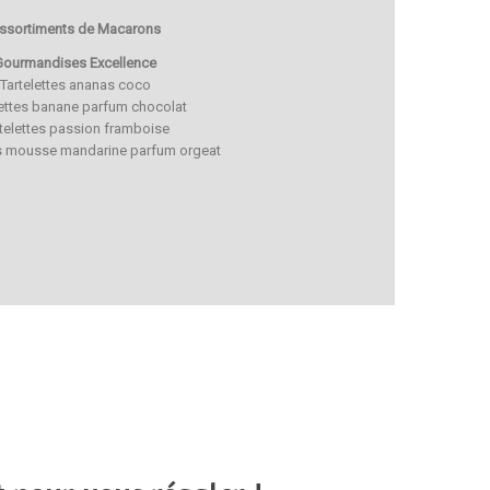
ssortiments de Macarons
Gourmandises Excellence
Tartelettes ananas coco
lettes banane parfum chocolat
telettes passion framboise
 mousse mandarine parfum orgeat