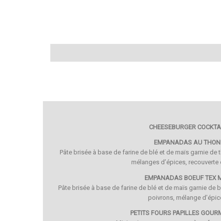
CHEESEBURGER COCKTA
EMPANADAS AU THON
Pâte brisée à base de farine de blé et de maïs garnie de t
mélanges d’épices, recouverte 
EMPANADAS BOEUF TEX 
Pâte brisée à base de farine de blé et de maïs garnie de b
poivrons, mélange d’épic
PETITS FOURS PAPILLES GOU