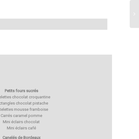
Petits fours sucrés
elettes chocolat croquantine
ctangles chocolat pistache
rtelettes mousse framboise
Carrés caramel pomme
Mini éclairs chocolat
Mini éclairs café
Canelés de Bordeaux