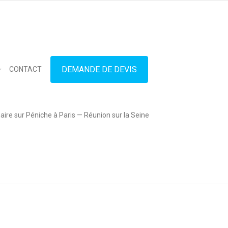
in touch
01.42.71.40.79
contact@lesitedespeniches.fr
DEMANDE DE DEVIS
CONTACT
ire sur Péniche à Paris — Réunion sur la Seine
 ainsi que de 4 pièces
uffet somptueux. Un
festin