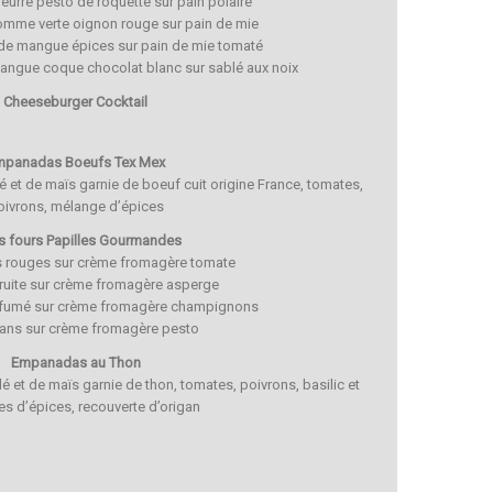
rre pesto de roquette sur pain polaire
me verte oignon rouge sur pain de mie
 de mangue épices sur pain de mie tomaté
angue coque chocolat blanc sur sablé aux noix
Cheeseburger Cocktail
mpanadas Boeufs Tex Mex
lé et de maïs garnie de boeuf cuit origine France, tomates,
oivrons, mélange d’épices
ts fours Papilles Gourmandes
s rouges sur crème fromagère tomate
ruite sur crème fromagère asperge
d fumé sur crème fromagère champignons
ans sur crème fromagère pesto
Empanadas au Thon
lé et de maïs garnie de thon, tomates, poivrons, basilic et
s d’épices, recouverte d’origan