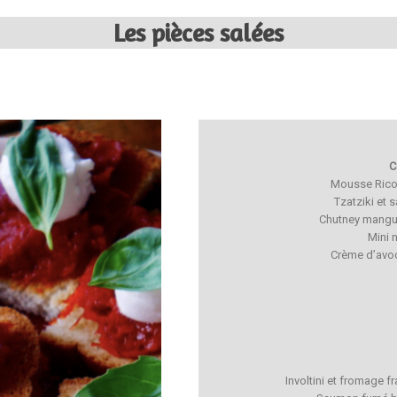
Les pièces salées
C
Mousse Ricot
Tzatziki et 
Chutney mangue 
Mini 
Crème d’avoc
Involtini et fromage f