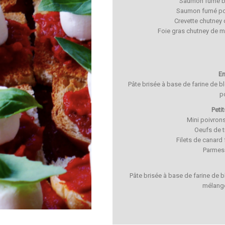
Saumon fumé beu
Saumon fumé pom
Crevette chutney
Foie gras chutney de m
E
Pâte brisée à base de farine de b
p
Peti
Mini poivron
Oeufs de t
Filets de canar
Parmes
Pâte brisée à base de farine de b
mélange