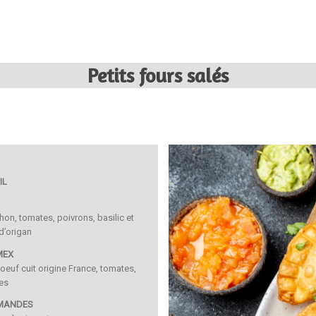
Petits fours salés
IL
hon, tomates, poivrons, basilic et
d’origan
MEX
oeuf cuit origine France, tomates,
es
RMANDES