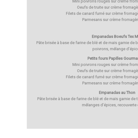
Mini poivrons rouges sur crème fro
Oeufs de truite sur crème fromag
Filets de canard fumé sur crème froma
Parmesans sur crème fromagèr
Empanadas Boeufs Tex M
Pâte brisée à base de farine de blé et de maïs garnie de b
poivrons, mélange d’épic
Petits fours Papilles Gourm
Mini poivrons rouges sur crème fro
Oeufs de truite sur crème fromag
Filets de canard fumé sur crème froma
Parmesans sur crème fromagèr
Empanadas au Thon
Pâte brisée à base de farine de blé et de maïs garnie de t
mélanges d’épices, recouverte 