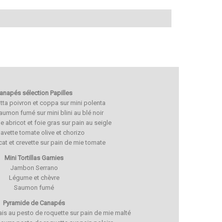
anapés sélection Papilles
ta poivron et coppa sur mini polenta
saumon fumé sur mini blini au blé noir
abricot et foie gras sur pain au seigle
navette tomate olive et chorizo
at et crevette sur pain de mie tomate
Mini Tortillas Garnies
Jambon Serrano
Légume et chèvre
Saumon fumé
Pyramide de Canapés
rais au pesto de roquette sur pain de mie malté