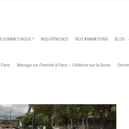
Keep 
I SOMMES NOUS ?
NOS PÉNICHES
NOS ANIMATIONS
BLOG
Privatisation Péniche Signature
 Paris
Mariage sur Péniche à Paris — Célébrez sur la Seine
Sémina