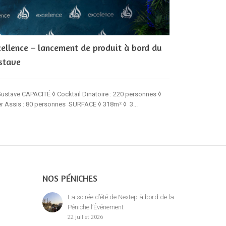
cellence – lancement de produit à bord du
Événement :
stave
Événement : Soi
Soirée d'entrepr
ustave CAPACITÉ ◊ Cocktail Dinatoire : 220 personnes ◊
er Assis : 80 personnes SURFACE ◊ 318m² ◊ 3...
NOS PÉNICHES
La soirée d’été de Nextep à bord de la
Péniche l’Événement
22 juillet 2026