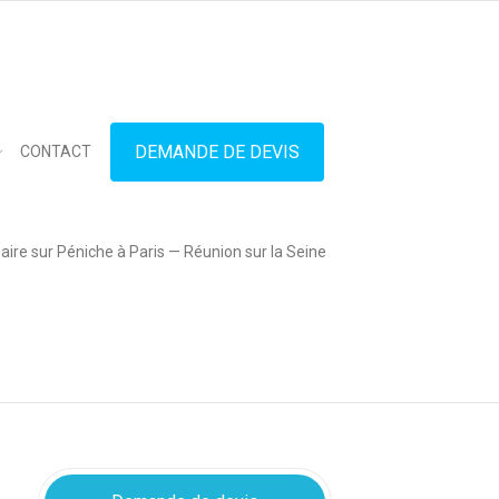
in touch
01.42.71.40.79
contact@lesitedespeniches.fr
DEMANDE DE DEVIS
CONTACT
ire sur Péniche à Paris — Réunion sur la Seine
Privatisation