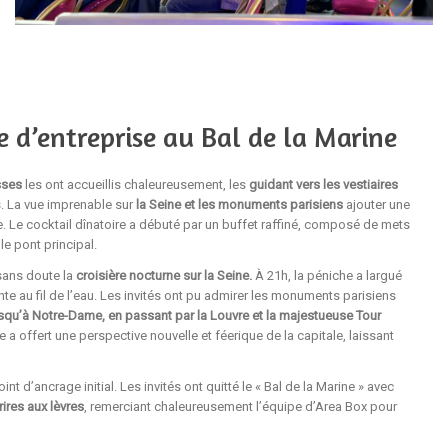
e d’entreprise au Bal de la Marine
sses
les ont accueillis chaleureusement, les
guidant vers les vestiaires
. La vue imprenable sur
la Seine et les monuments parisiens
ajouter une
. Le cocktail dînatoire a débuté par un buffet raffiné, composé de mets
le pont principal.
 sans doute la
croisière nocturne sur la Seine.
À 21h, la péniche a largué
e au fil de l’eau. Les invités ont pu admirer les monuments parisiens
qu’à Notre-Dame, en passant par la Louvre et la majestueuse Tour
 offert une perspective nouvelle et féerique de la capitale, laissant
nt d’ancrage initial. Les invités ont quitté le « Bal de la Marine » avec
rires aux lèvres
, remerciant chaleureusement l’équipe d’Area Box pour