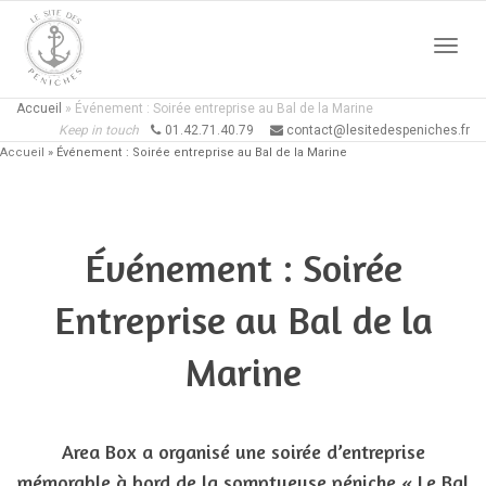
Active
Accueil
»
Événement : Soirée entreprise au Bal de la Marine
Keep in touch
01.42.71.40.79
contact@lesitedespeniches.fr
Accueil
»
Événement : Soirée entreprise au Bal de la Marine
naviga
Événement : Soirée
Entreprise au Bal de la
Marine
Area Box a organisé une soirée d’entreprise
mémorable à bord de la somptueuse péniche « Le Bal