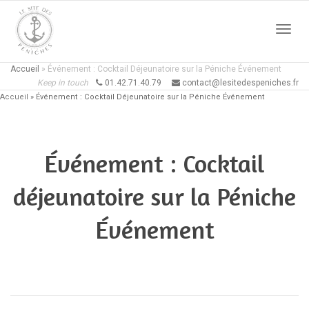
Active
Accueil
»
Événement : Cocktail Déjeunatoire sur la Péniche Événement
Keep in touch
01.42.71.40.79
contact@lesitedespeniches.fr
Accueil
»
Événement : Cocktail Déjeunatoire sur la Péniche Événement
naviga
Événement : Cocktail
déjeunatoire sur la Péniche
Événement