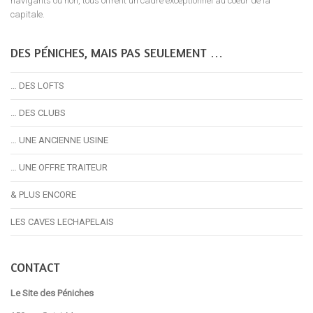
navigants ou non, tous offrent un cadre exceptionnel au coeur de la
capitale.
DES PÉNICHES, MAIS PAS SEULEMENT …
… DES LOFTS
… DES CLUBS
… UNE ANCIENNE USINE
… UNE OFFRE TRAITEUR
& PLUS ENCORE
LES CAVES LECHAPELAIS
CONTACT
Le Site des Péniches