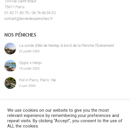
159 rue Saint-Maur
75011 Paris
01.42.71.40.79 / 06 76 66 36 32
contact@lesitedespeniches.fr
NOS PÉNICHES
La soirée d’été de Nextep à bord de la Péniche l’Événement
22 juillet 2026
Oppic x Henjo
16 juillet 2026
Foil in Paris, Paris 16e
2 juin 2026
MENTION LÉGALE
We use cookies on our website to give you the most
relevant experience by remembering your preferences and
repeat visits. By clicking “Accept”, you consent to the use of
ALL the cookies.