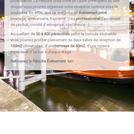
privatisation. La Péniche vous offre un cadre prestigieux au sein
duquel vous pourrez organiser votre réception comme vous le
souhaitez. En effet, que ce soit pour un
événement privé
(mariage, anniversaire, baptême…) ou
professionnel
(lancement
de produit, comité d’entreprise, conférence…)
Accueillant de
50 à 400 personnes
selon la formule souhaitée
vous pourrez profiter pleinement de deux salles de réception de
150m2
climatisées, d’une
terrasse de 50m2
, d’une cuisine
équipée et d’un bar à chaque étage.
Retrouvez la Péniche Événement
ici
!