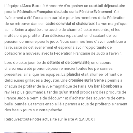
L’équipe
d’Area Box
a été honorée d’organiser un
cocktail déjeunatoire
pour la
Fédération Française de Judo
sur la Péniche Événement
. Cet
événement a été l’occasion parfaite pour les membres de la Fédération
de se retrouver dans un
cadre convivial et chaleureux
. La vue magnifique
sur la Seine a ajoutée une touche de charme à cette rencontre, et les
invités ont pu profiter d’un délicieux repas tout en discutant de leur
passion commune pour le judo. Nous sommes fiers d’avoir contribué à
la réussite de cet événement et espérons avoir l’opportunité de
collaborer à nouveau avec la Fédération Française de Judo à l’avenir.
Lors de cette journée de
détente et de convivialité
, un discours
chaleureux a été prononcé pour remercier toutes les personnes
présentes, ainsi que les équipes. La
plancha
était allumée, offrant de
délicieuses grillades à déguster. Une
croisière sur la Seine
a permis à
chacun de profiter de la vue magnifique de Paris. Un
bar à bonbons
a
ravi les plus gourmands, tandis qu’un
stand
proposant des produits de
France Judo a permis de découvrir et d’acheter des souvenirs de cette
belle journée. Le temps ensoleillé a permis à tous de profiter pleinement
des beaux jours sur cette péniche.
Retrouvez toute notre actualité sur le site
AREA BOX
!