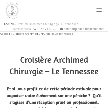
Active
Accueil
»
Croisière Archimed Chirurgie @ Le Tennessee
Keep in touch
01.42.71.40.79
contact@lesitedespeniches.fr
Accueil
»
Croisière Archimed Chirurgie @ Le Tennessee
naviga
Croisière Archimed
Chirurgie – Le Tennessee
Et si vous profitiez de cette période estivale pour
organiser votre événement sur une péniche ? Qu’il
s’agisse d’une réception privé ou professionnel,