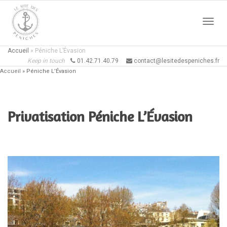
Active
Accueil
»
Péniche L’Évasion
Keep in touch
01.42.71.40.79
contact@lesitedespeniches.fr
Accueil
»
Péniche L’Évasion
naviga
Privatisation Péniche L’Évasion