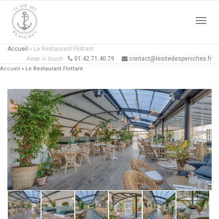
Active
Accueil
»
Le Restaurant Flottant
Keep in touch
01.42.71.40.79
contact@lesitedespeniches.fr
Accueil
»
Le Restaurant Flottant
naviga