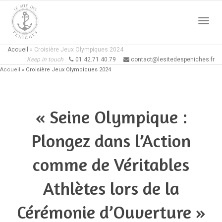
Active
Accueil
»
Croisière Jeux Olympiques 2024
Keep in touch
01.42.71.40.79
contact@lesitedespeniches.fr
Accueil
»
Croisière Jeux Olympiques 2024
naviga
« Seine Olympique :
Plongez dans l’Action
comme de Véritables
Athlètes lors de la
Cérémonie d’Ouverture »