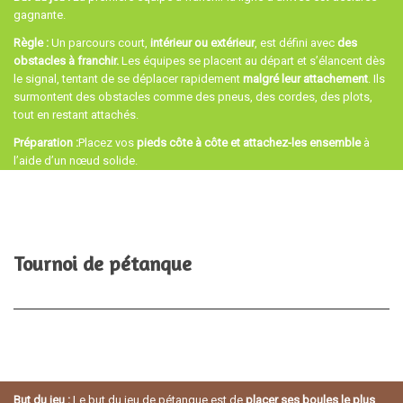
gagnante.
Règle
:
Un parcours court,
intérieur ou extérieur
, est défini avec
des
obstacles à franchir.
Les équipes se placent au départ et s’élancent dès
le signal, tentant de se déplacer rapidement
malgré leur attachement
. Ils
surmontent des obstacles comme des pneus, des cordes, des plots,
tout en restant attachés.
Préparation
:
Placez vos
pieds côte à côte et attachez-les ensemble
à
l’aide d’un nœud solide.
Tournoi de pétanque
But du jeu :
Le but du jeu de pétanque est de
placer ses boules le plus