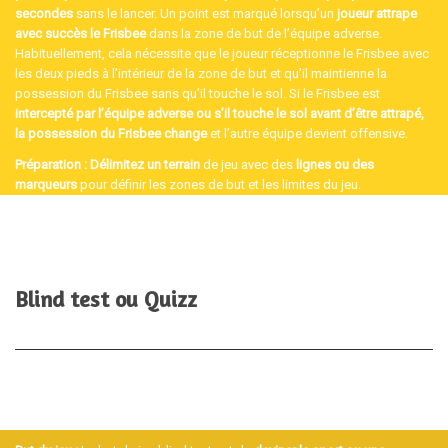
secondes
sans le lancer. Un point est marqué lorsqu’un
joueur attrape
avec succès le Frisbee
dans la zone de but de l’équipe adverse.
Habituellement, cela nécessite que le joueur réceptionne le Frisbee avec
les deux pieds à l’intérieur de la zone de but et qu’il maintienne la
possession du Frisbee sans qu’il touche le sol. Si le Frisbee est
intercepté par l’équipe adverse ou s’il touche le sol avant d’être attrapé,
la possession du Frisbee change
et l’autre équipe devient offensive.
Préparation
:
Délimitez un terrain
de jeu avec des
lignes ou des
marqueurs
pour définir les zones de but et les limites du jeu.
Blind test ou Quizz