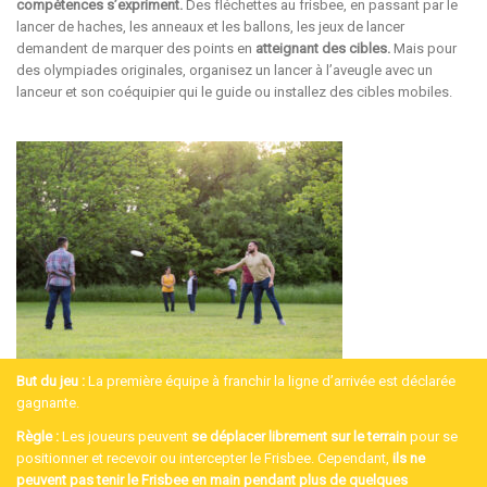
compétences s’expriment.
Des fléchettes au frisbee, en passant par le
lancer de haches
, les anneaux et les ballons, les jeux de lancer
demandent de marquer des points en
atteignant des cibles.
Mais pour
des olympiades originales, organisez un lancer à l’aveugle avec un
lanceur et son coéquipier qui le guide ou installez des cibles mobiles.
But du jeu :
La première équipe à franchir la ligne d’arrivée est déclarée
gagnante.
Règle
:
Les joueurs peuvent
se déplacer librement sur le terrain
pour se
positionner et recevoir ou intercepter le Frisbee. Cependant,
ils ne
peuvent pas tenir le Frisbee en main pendant plus de quelques