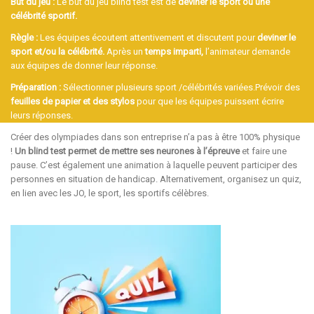
But du jeu
:
Le but du jeu blind test est de
deviner le sport ou une
célébrité sportif.
Règle
:
Les équipes écoutent attentivement et discutent pour
deviner le
sport et/ou la célébrité.
Après un
temps imparti,
l’animateur demande
aux équipes de donner leur réponse.
Préparation
:
Sélectionner plusieurs sport /célébrités variées.Prévoir des
feuilles de papier et des stylos
pour que les équipes puissent écrire
leurs réponses.
Créer des olympiades dans son entreprise n’a pas à être 100% physique
!
Un
blind test
permet de mettre ses neurones à l’épreuve
et faire une
pause. C’est également une animation à laquelle peuvent participer des
personnes en situation de handicap. Alternativement, organisez un quiz,
en lien avec les JO, le sport, les sportifs célèbres.