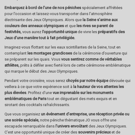
Embarquez à bord de l’une de nos péniches
spécialement affrétées
pour l’occasion et laissez-vous transporter dans l’atmosphère
électrisante des Jeux Olympiques. Alors que
la Seine s’anime aux
couleurs des anneaux olympiques
et que
les rives se parent de
festivités,
vous aurez
l’opportunité unique
de vivre les
préparatifs des
Jeux d’une manière tout à fait privilégiée.
Imaginez-vous flottant sur les eaux scintillantes de la Seine, tout en
contemplant
les montages grandioses
de la cérémonie d’ouverture qui
se préparent sur les quais. Vous
vous sentirez comme de véritables
athlètes,
prêts à défiler avec fierté lors de cette cérémonie emblématique
qui marque le début des Jeux Olympiques.
Pendant votre croisière, vous serez
choyés par notre équipe
dévouée qui
veillera à ce que votre expérience soit à
la hauteur de vos attentes les
plus élevées
. Profitez d’une
vue imprenable sur les monuments
emblématiques de Paris
tout en dégustant des mets exquis et en
sirotant des cocktails rafraîchissants.
Que vous organisiez
un événement d’entreprise, une réception privée ou
une soirée spéciale,
notre péniche thématique JO vous offre une
escapade remarquable dans
l’univers envoûtant
des Jeux Olympiques.
C’est une opportunité unique de créer des
souvenirs précieux
et de