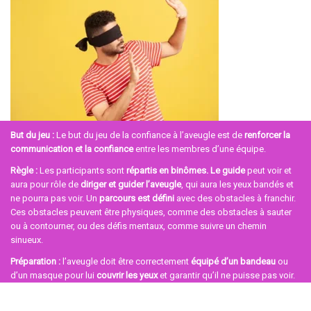
But du jeu :
Le but du jeu de la confiance à l’aveugle est de
renforcer la
communication et la confiance
entre les membres d’une équipe.
Règle
:
Les participants sont
répartis en binômes.
Le guide
peut voir et
aura pour rôle de
diriger et guider l’aveugle
, qui aura les yeux bandés et
ne pourra pas voir. Un
parcours est défini
avec des obstacles à franchir.
Ces obstacles peuvent être physiques, comme des obstacles à sauter
ou à contourner, ou des défis mentaux, comme suivre un chemin
sinueux.
Préparation
:
l’aveugle doit être correctement
équipé d’un bandeau
ou
d’un masque pour lui
couvrir les yeux
et garantir qu’il ne puisse pas voir.