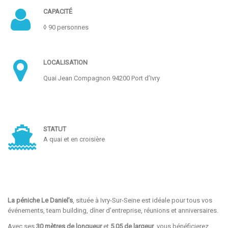
CAPACITÉ
◊ 90 personnes
LOCALISATION
Quai Jean Compagnon 94200 Port d’Ivry
STATUT
A quai et en croisière
La péniche Le Daniel’s
, située à Ivry-Sur-Seine est idéale pour tous vos
événements, team building, dîner d’entreprise, réunions et anniversaires.
Avec ses
30 mètres de longueur
et
5,05 de largeur
, vous bénéficierez