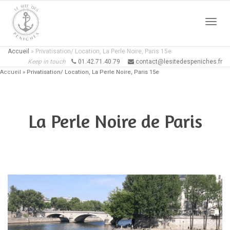
Active
Accueil
»
Privatisation/ Location, La Perle Noire, Paris 15e
Keep in touch
01.42.71.40.79
contact@lesitedespeniches.fr
Accueil
»
Privatisation/ Location, La Perle Noire, Paris 15e
naviga
La Perle Noire de Paris