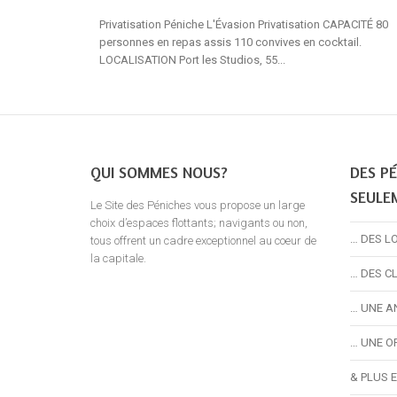
Privatisation Péniche L'Évasion Privatisation CAPACITÉ 80
personnes en repas assis 110 convives en cocktail.
LOCALISATION Port les Studios, 55...
QUI SOMMES NOUS?
DES PÉ
SEULE
Le Site des Péniches vous propose un large
choix d’espaces flottants; navigants ou non,
… DES L
tous offrent un cadre exceptionnel au coeur de
la capitale.
… DES C
… UNE A
… UNE O
& PLUS 