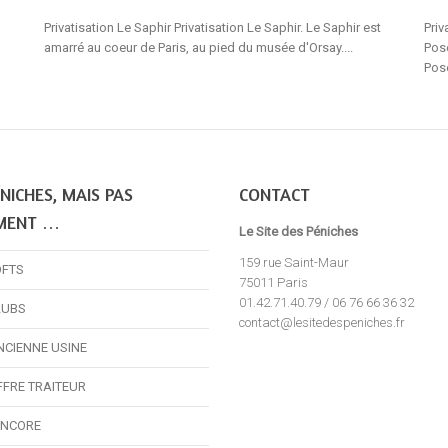
Privatisation Le Saphir Privatisation Le Saphir. Le Saphir est
Priv
amarré au coeur de Paris, au pied du musée d'Orsay....
Posé
Pos
NICHES, MAIS PAS
CONTACT
MENT …
Le Site des Péniches
159 rue Saint-Maur
OFTS
75011 Paris
01.42.71.40.79 / 06 76 66 36 32
LUBS
contact@lesitedespeniches.fr
NCIENNE USINE
FFRE TRAITEUR
ENCORE