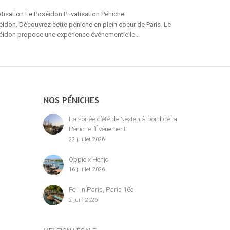
atisation Le Poséidon Privatisation Péniche
Privatisation Le 
idon. Découvrez cette péniche en plein coeur de Paris. Le
Galant est amarr
éidon propose une expérience événementielle...
NOS PÉNICHES
La soirée d’été de Nextep à bord de la
Péniche l’Événement
22 juillet 2026
Oppic x Henjo
16 juillet 2026
Foil in Paris, Paris 16e
2 juin 2026