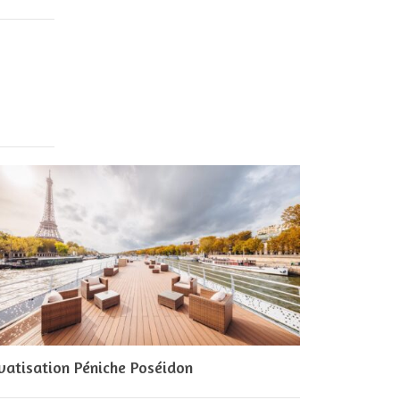
vatisation Péniche Poséidon
Privatisati