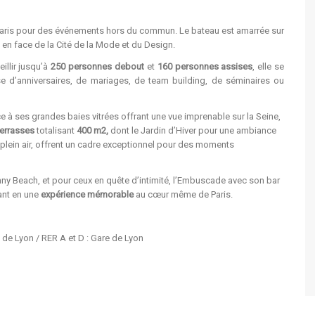
 Paris pour des événements hors du commun. Le bateau est amarrée sur
 en face de la Cité de la Mode et du Design.
illir jusqu’à
250 personnes debout
et
160 personnes assises
, elle se
sse d’anniversaires, de mariages, de team building, de séminaires ou
e à ses grandes baies vitrées offrant une vue imprenable sur la Seine,
terrasses
totalisant
400 m2,
dont le Jardin d’Hiver pour une ambiance
lein air, offrent un cadre exceptionnel pour des moments
ny Beach, et pour ceux en quête d’intimité, l’Embuscade avec son bar
ant en une
expérience mémorable
au cœur même de Paris.
re de Lyon / RER A et D : Gare de Lyon