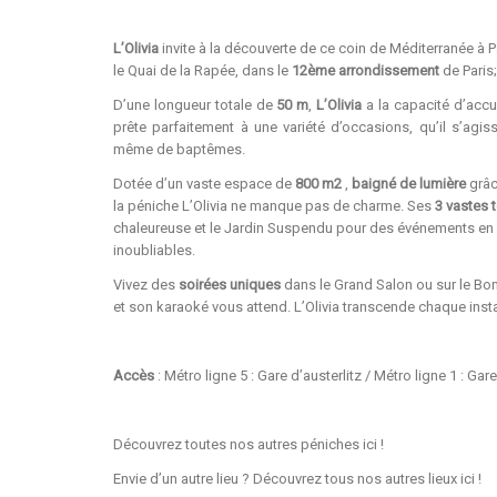
L’Olivia
invite à la découverte de ce coin de Méditerranée à
le Quai de la Rapée, dans le
12ème arrondissement
de Paris;
D’une longueur totale de
50
m
,
L’Olivia
a la capacité d’accue
prête parfaitement à une variété d’occasions, qu’il s’agi
même de baptêmes.
Dotée d’un vaste espace de
800 m2
,
baigné de lumière
grâc
la péniche L’Olivia ne manque pas de charme. Ses
3 vastes 
chaleureuse et le Jardin Suspendu pour des événements en p
inoubliables.
Vivez des
soirées uniques
dans le Grand Salon ou sur le Bon
et son karaoké vous attend. L’Olivia transcende chaque inst
Accès
: Métro ligne 5 : Gare d’austerlitz / Métro ligne 1 : Ga
Découvrez toutes nos autres péniches
ici
!
Envie d’un autre lieu ? Découvrez tous nos autres lieux
ici
!