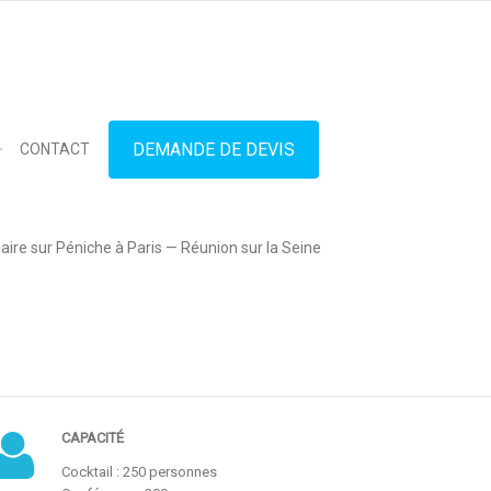
in touch
01.42.71.40.79
contact@lesitedespeniches.fr
DEMANDE DE DEVIS
CONTACT
Privatisation Bateau L’Olivia
ire sur Péniche à Paris — Réunion sur la Seine
Demande de devis
CAPACITÉ
Cocktail : 250 personnes