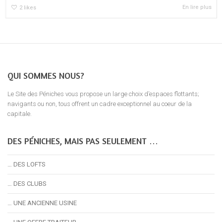
En lire plus
2
likes
QUI SOMMES NOUS?
Le Site des Péniches vous propose un large choix d’espaces flottants;
navigants ou non, tous offrent un cadre exceptionnel au coeur de la
capitale.
DES PÉNICHES, MAIS PAS SEULEMENT …
… DES LOFTS
… DES CLUBS
… UNE ANCIENNE USINE