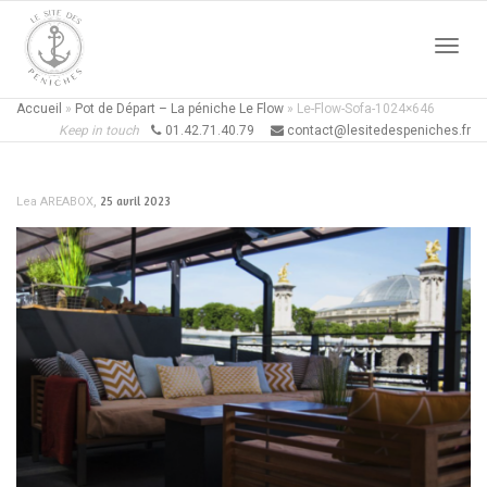
Active
Accueil
»
Pot de Départ – La péniche Le Flow
»
Le-Flow-Sofa-1024×646
Keep in touch
01.42.71.40.79
contact@lesitedespeniches.fr
naviga
,
25 avril 2023
Lea AREABOX