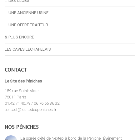
… DES CLUBS
… UNE ANCIENNE USINE
… UNE OFFRE TRAITEUR
& PLUS ENCORE
LES CAVES LECHAPELAIS
CONTACT
Le Site des Péniches
159 rue Saint-Maur
75011 Paris
01.42.71.40.79 / 06 76 66 36 32
contact@lesitedespeniches.fr
NOS PÉNICHES
La soirée d’été de Nextep à bord de la Péniche l’Événement