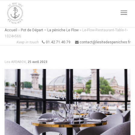
Active
Accueil
»
Pot de Départ – La péniche Le Flow
»
Le-Flow-Restaurant-Table-1-
1024×566
Keep in touch
01.42.71.40.79
contact@lesitedespeniches.fr
naviga
,
25 avril 2023
Lea AREABOX