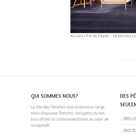
Accueil
»
Pot de Départ – La péniche Le
QUI SOMMES NOUS?
DES PÉ
SEULE
Le Site des Péniches vous propose un large
choix d’espaces flottants; navigants ou non,
… DES L
tous offrent un cadre exceptionnel au coeur de
la capitale.
… DES C