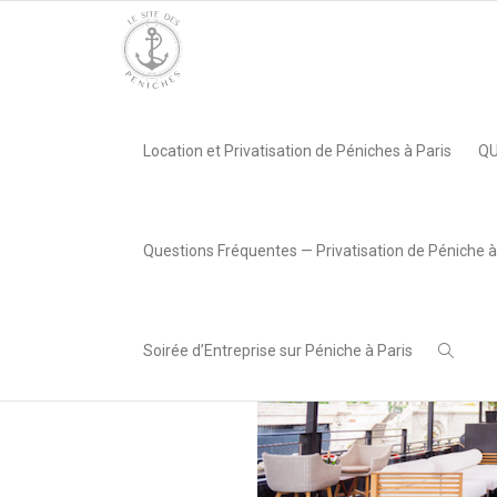
Accueil
»
Pot de Départ – La péniche Le Flow
»
le_site_des_pen
Location et Privatisation de Péniches à Paris
QU
,
Lea AREABOX
25 avril
2023
Questions Fréquentes — Privatisation de Péniche à
Soirée d’Entreprise sur Péniche à Paris