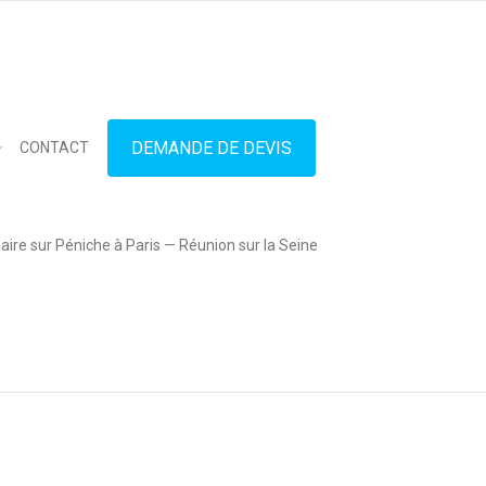
in touch
01.42.71.40.79
contact@lesitedespeniches.fr
DEMANDE DE DEVIS
CONTACT
ire sur Péniche à Paris — Réunion sur la Seine