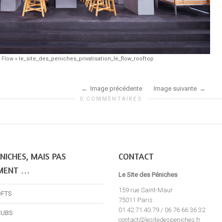
 Flow
»
le_site_des_peniches_privatisation_le_flow_rooftop
Image précédente
Image suivante
0 COMMENTAIRES
NICHES, MAIS PAS
CONTACT
MENT …
Le Site des Péniches
159 rue Saint-Maur
OFTS
75011 Paris
01.42.71.40.79 / 06 76 66 36 32
LUBS
contact@lesitedespeniches.fr