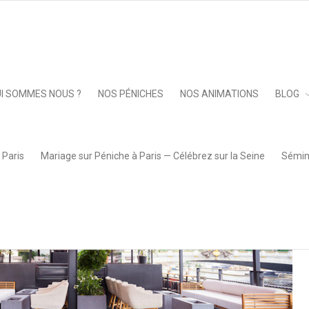
iches_privatisation_le_flow_rooftop
Keep 
I SOMMES NOUS ?
NOS PÉNICHES
NOS ANIMATIONS
BLOG
 Paris
Mariage sur Péniche à Paris — Célébrez sur la Seine
Sémina