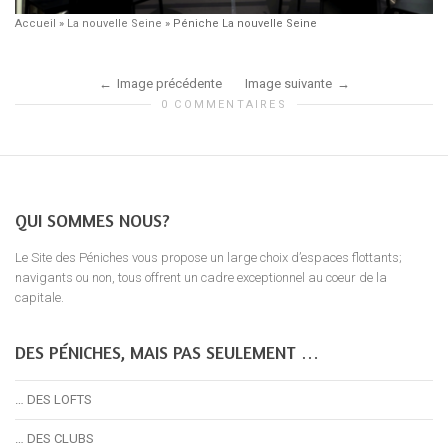
Accueil
»
La nouvelle Seine
»
Péniche La nouvelle Seine
Image précédente
Image suivante
0 COMMENTAIRES
QUI SOMMES NOUS?
Le Site des Péniches vous propose un large choix d’espaces flottants;
navigants ou non, tous offrent un cadre exceptionnel au coeur de la
capitale.
DES PÉNICHES, MAIS PAS SEULEMENT …
… DES LOFTS
… DES CLUBS