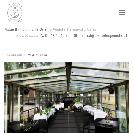
Active
Accueil
»
La nouvelle Seine
»
Péniche La nouvelle Seine
Keep in touch
01.42.71.40.79
contact@lesitedespeniches.fr
naviga
,
29 avril 2024
Lea AREABOX