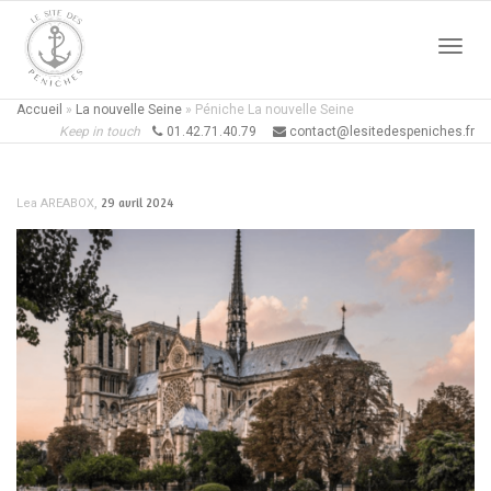
Active
Accueil
»
La nouvelle Seine
»
Péniche La nouvelle Seine
Keep in touch
01.42.71.40.79
contact@lesitedespeniches.fr
naviga
,
29 avril 2024
Lea AREABOX