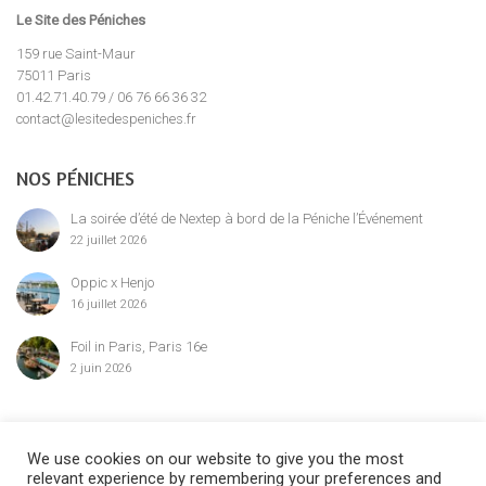
Le Site des Péniches
159 rue Saint-Maur
75011 Paris
01.42.71.40.79 / 06 76 66 36 32
contact@lesitedespeniches.fr
NOS PÉNICHES
La soirée d’été de Nextep à bord de la Péniche l’Événement
22 juillet 2026
Oppic x Henjo
16 juillet 2026
Foil in Paris, Paris 16e
2 juin 2026
MENTION LÉGALE
We use cookies on our website to give you the most
relevant experience by remembering your preferences and