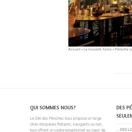
Accueil
»
La nouvelle Seine
»
Péniche La
QUI SOMMES NOUS?
DES PÉ
SEULE
Le Site des Péniches vous propose un large
choix d’espaces flottants; navigants ou non,
… DES L
tous offrent un cadre exceptionnel au coeur de