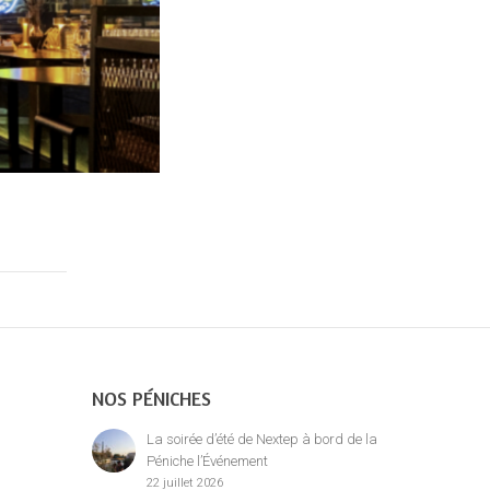
NOS PÉNICHES
La soirée d’été de Nextep à bord de la
Péniche l’Événement
22 juillet 2026