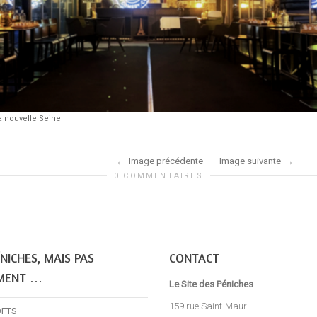
 nouvelle Seine
Image précédente
Image suivante
0 COMMENTAIRES
NICHES, MAIS PAS
CONTACT
MENT …
Le Site des Péniches
159 rue Saint-Maur
OFTS