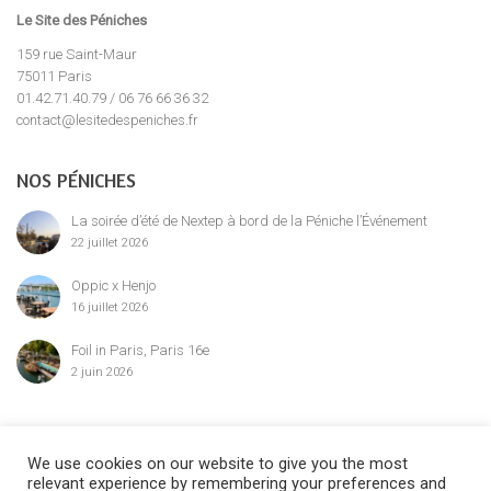
Le Site des Péniches
159 rue Saint-Maur
75011 Paris
01.42.71.40.79 / 06 76 66 36 32
contact@lesitedespeniches.fr
NOS PÉNICHES
La soirée d’été de Nextep à bord de la Péniche l’Événement
22 juillet 2026
Oppic x Henjo
16 juillet 2026
Foil in Paris, Paris 16e
2 juin 2026
MENTION LÉGALE
We use cookies on our website to give you the most
relevant experience by remembering your preferences and