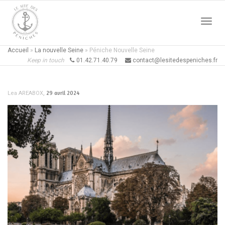
Active
Accueil
»
La nouvelle Seine
»
Péniche Nouvelle Seine
Keep in touch
01.42.71.40.79
contact@lesitedespeniches.fr
naviga
,
29 avril 2024
Lea AREABOX