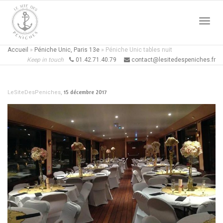
Active
Accueil
»
Péniche Unic, Paris 13e
»
Péniche Unic tables nuit
Keep in touch
01.42.71.40.79
contact@lesitedespeniches.fr
naviga
,
15 décembre 2017
LeSiteDesPeniches