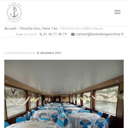
Active
Accueil
»
Péniche Unic, Paris 13e
»
Péniche Unic tables bleues
Keep in touch
01.42.71.40.79
contact@lesitedespeniches.fr
naviga
,
15 décembre 2017
LeSiteDesPeniches