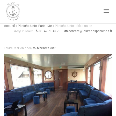
Active
Accueil
»
Péniche Unic, Paris 13e
»
Péniche Unic tables salon
Keep in touch
01.42.71.40.79
contact@lesitedespeniches.fr
naviga
,
15 décembre 2017
LeSiteDesPeniches