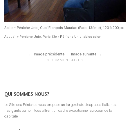
Salle – Péniche Unic, Quai François Mauriac (Paris 13ème), 120 à 200 px
Accueil
»
Péniche Unic, Paris 13e
»
Péniche Unic tables salon
Image précédente
Image suivante
0 COMMENTAIRES
QUI SOMMES NOUS?
Le Site des Péniches vous propose un large choix d’espaces flottants;
navigants ou non, tous offrent un cadre exceptionnel au coeur de la
capitale.