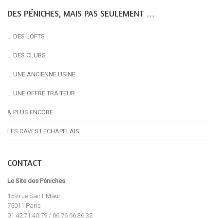
DES PÉNICHES, MAIS PAS SEULEMENT …
… DES LOFTS
… DES CLUBS
… UNE ANCIENNE USINE
… UNE OFFRE TRAITEUR
& PLUS ENCORE
LES CAVES LECHAPELAIS
CONTACT
Le Site des Péniches
159 rue Saint-Maur
75011 Paris
01.42.71.40.79 / 06 76 66 36 32