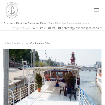
Active
Accueil
»
Péniche Aabysse, Paris 13e
»
Péniche Aabysse terrasse
Keep in touch
01.42.71.40.79
contact@lesitedespeniches.fr
naviga
,
15 décembre 2017
LeSiteDesPeniches