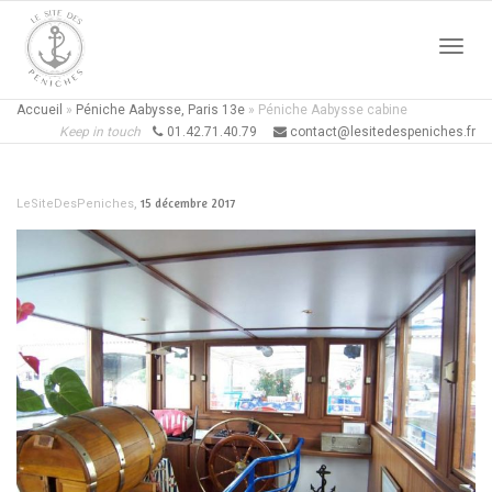
Active
Accueil
»
Péniche Aabysse, Paris 13e
»
Péniche Aabysse cabine
Keep in touch
01.42.71.40.79
contact@lesitedespeniches.fr
naviga
,
15 décembre 2017
LeSiteDesPeniches