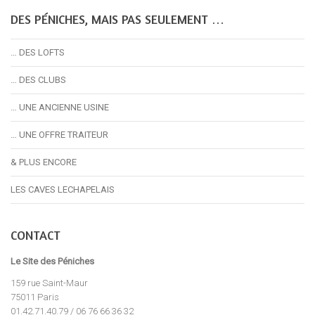
DES PÉNICHES, MAIS PAS SEULEMENT …
… DES LOFTS
… DES CLUBS
… UNE ANCIENNE USINE
… UNE OFFRE TRAITEUR
& PLUS ENCORE
LES CAVES LECHAPELAIS
CONTACT
Le Site des Péniches
159 rue Saint-Maur
75011 Paris
01.42.71.40.79 / 06 76 66 36 32