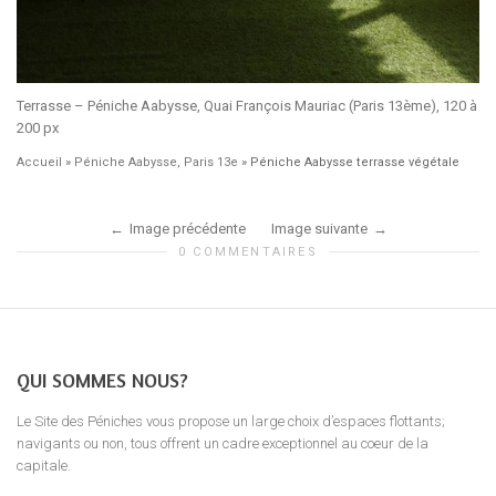
Terrasse – Péniche Aabysse, Quai François Mauriac (Paris 13ème), 120 à
200 px
Accueil
»
Péniche Aabysse, Paris 13e
»
Péniche Aabysse terrasse végétale
Image précédente
Image suivante
0 COMMENTAIRES
QUI SOMMES NOUS?
Le Site des Péniches vous propose un large choix d’espaces flottants;
navigants ou non, tous offrent un cadre exceptionnel au coeur de la
capitale.