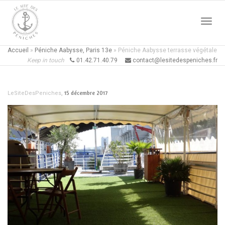
Active
Accueil
»
Péniche Aabysse, Paris 13e
»
Péniche Aabysse terrasse végétale
Keep in touch
01.42.71.40.79
contact@lesitedespeniches.fr
naviga
,
15 décembre 2017
LeSiteDesPeniches