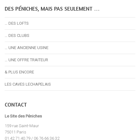
DES PÉNICHES, MAIS PAS SEULEMENT …
… DES LOFTS
… DES CLUBS
… UNE ANCIENNE USINE
… UNE OFFRE TRAITEUR
& PLUS ENCORE
LES CAVES LECHAPELAIS
CONTACT
Le Site des Péniches
159 rue Saint-Maur
75011 Paris
01.42.71.40.79 / 06 76 66 36 32