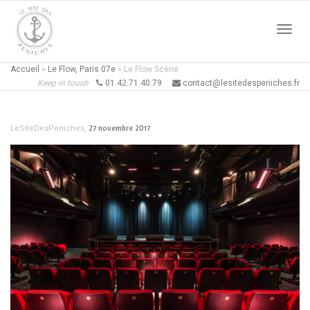
Active
Accueil
»
Le Flow, Paris 07e
»
Le Flow Scène
Keep in touch
01.42.71.40.79
contact@lesitedespeniches.fr
naviga
,
27 novembre 2017
LeSiteDesPeniches