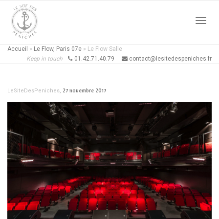
Active
Accueil
»
Le Flow, Paris 07e
»
Le Flow Salle
Keep in touch
01.42.71.40.79
contact@lesitedespeniches.fr
naviga
,
27 novembre 2017
LeSiteDesPeniches