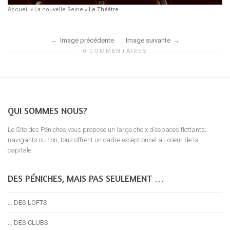
Accueil
»
La nouvelle Seine
»
Le Théâtre
Image précédente
Image suivante
0 COMMENTAIRES
QUI SOMMES NOUS?
Le Site des Péniches vous propose un large choix d’espaces flottants;
navigants ou non, tous offrent un cadre exceptionnel au coeur de la
capitale.
DES PÉNICHES, MAIS PAS SEULEMENT …
… DES LOFTS
… DES CLUBS