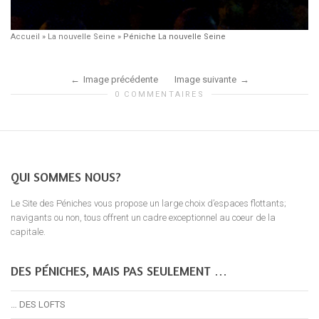
Accueil
»
La nouvelle Seine
»
Péniche La nouvelle Seine
Image précédente
Image suivante
0 COMMENTAIRES
QUI SOMMES NOUS?
Le Site des Péniches vous propose un large choix d’espaces flottants;
navigants ou non, tous offrent un cadre exceptionnel au coeur de la
capitale.
DES PÉNICHES, MAIS PAS SEULEMENT …
… DES LOFTS