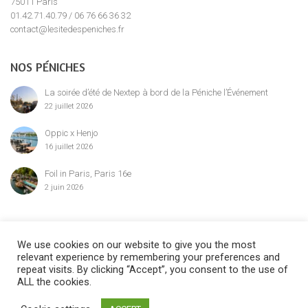
75011 Paris
01.42.71.40.79 / 06 76 66 36 32
contact@lesitedespeniches.fr
NOS PÉNICHES
La soirée d’été de Nextep à bord de la Péniche l’Événement
22 juillet 2026
Oppic x Henjo
16 juillet 2026
Foil in Paris, Paris 16e
2 juin 2026
MENTION LÉGALE
We use cookies on our website to give you the most
relevant experience by remembering your preferences and
repeat visits. By clicking “Accept”, you consent to the use of
ALL the cookies.
©2024 Le Site des Péniches,
privatisation, location et réservation des