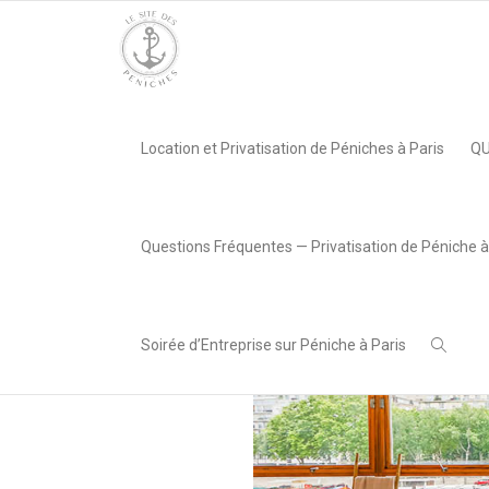
Accueil
»
La Guinguette Flottante, Paris 07e
»
BDM_3
Location et Privatisation de Péniches à Paris
QU
,
SITE PÉNICHES
9 juillet
2019
Questions Fréquentes — Privatisation de Péniche à
Soirée d’Entreprise sur Péniche à Paris