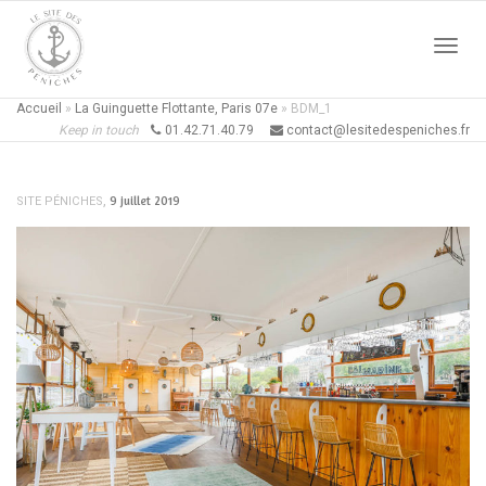
Active
Accueil
»
La Guinguette Flottante, Paris 07e
»
BDM_1
Keep in touch
01.42.71.40.79
contact@lesitedespeniches.fr
naviga
,
9 juillet 2019
SITE PÉNICHES