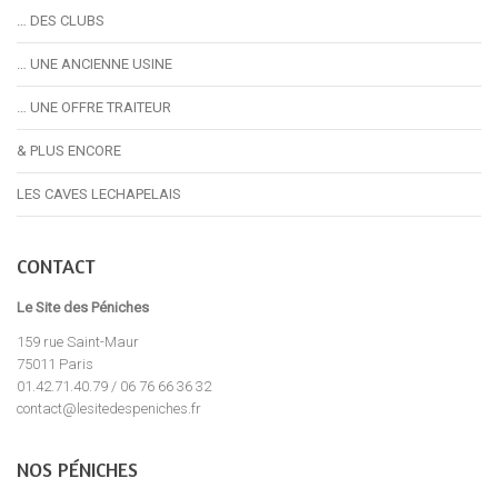
… DES CLUBS
… UNE ANCIENNE USINE
… UNE OFFRE TRAITEUR
& PLUS ENCORE
LES CAVES LECHAPELAIS
CONTACT
Le Site des Péniches
159 rue Saint-Maur
75011 Paris
01.42.71.40.79 / 06 76 66 36 32
contact@lesitedespeniches.fr
NOS PÉNICHES